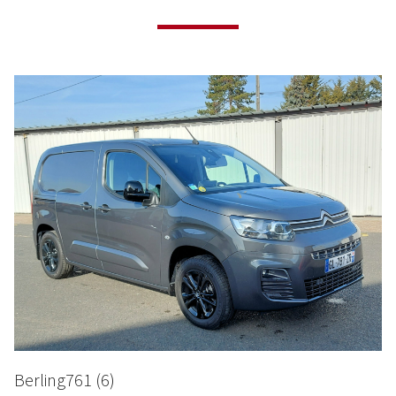
Berling761 (6)