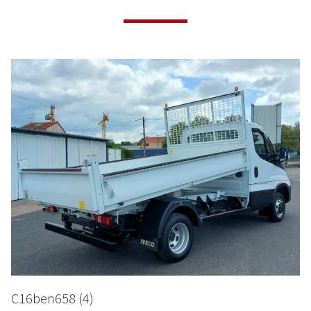
C16ben658 (4)